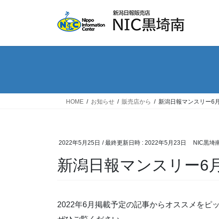
コ
ナ
ン
ビ
テ
ゲ
ン
ー
ツ
シ
へ
ョ
ス
ン
キ
に
ッ
移
HOME
お知らせ
販売店から
新潟日報マンスリー6
プ
動
2022年5月25日
/ 最終更新日時 :
2022年5月23日
NIC黒埼
新潟日報マンスリー6
2022年6月掲載予定の記事からオススメをピ