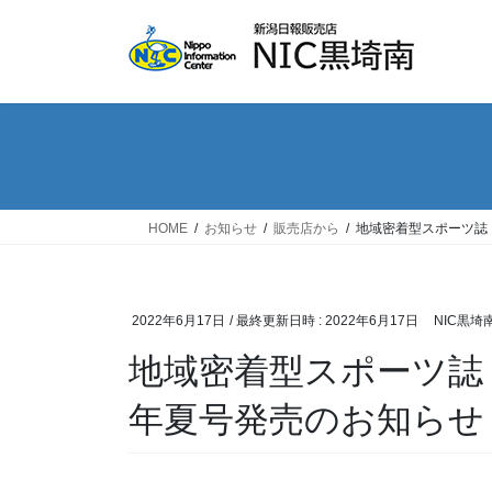
コ
ナ
ン
ビ
テ
ゲ
ン
ー
ツ
シ
へ
ョ
ス
ン
キ
に
ッ
移
HOME
お知らせ
販売店から
地域密着型スポーツ誌
プ
動
2022年6月17日
/ 最終更新日時 :
2022年6月17日
NIC黒埼
地域密着型スポーツ誌「
年夏号発売のお知らせ