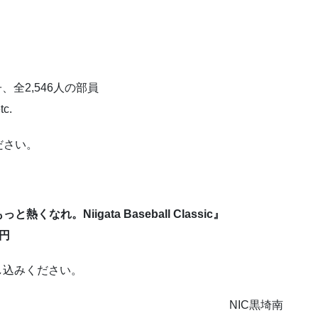
、全2,546人の部員
c.
ださい。
なれ。Niigata Baseball Classic』
0円
し込みください。
NIC黒埼南