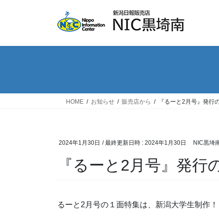
コ
ナ
ン
ビ
テ
ゲ
ン
ー
ツ
シ
へ
ョ
ス
ン
キ
に
ッ
移
HOME
お知らせ
販売店から
『るーと2月号』発行
プ
動
2024年1月30日
/ 最終更新日時 :
2024年1月30日
NIC黒埼
『るーと2月号』発行
るーと2月号の１面特集は、新潟大学生制作！