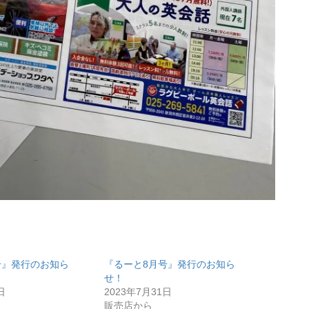
号』発行のお知ら
『るーと8月号』発行のお知ら
せ！
日
2023年7月31日
販売店から