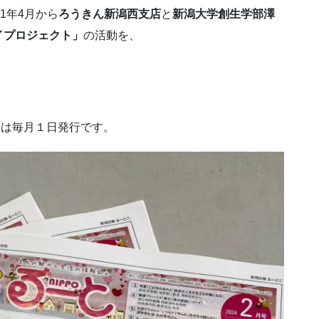
1年4月から
ろうきん新潟西支店
と
新潟大学創生学部澤
イプロジェクト」
の活動を、
』は毎月１日発行です。